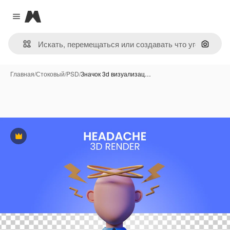
Magnific
Close menu
Поиск 
Главная
/
Стоковый
/
PSD
/
Значок 3d визуализац…
Премиум