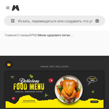
Magnific
Close menu
Поиск 
Главная
/
Стоковый
/
PSD
/
Меню здорового питан…
Премиум