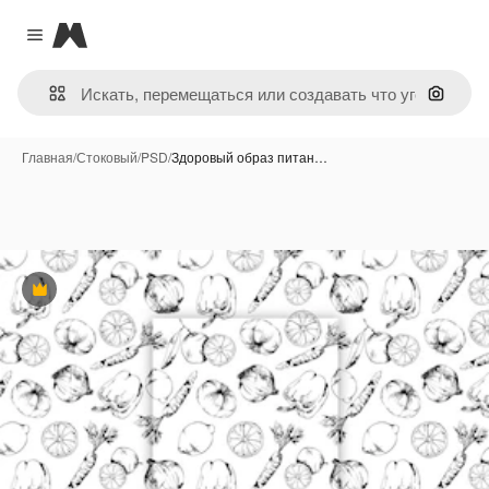
Magnific
Close menu
Поиск 
Главная
/
Стоковый
/
PSD
/
Здоровый образ питан…
Премиум