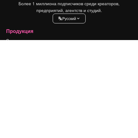
Более 1 миллиона подписчиков среди креаторов,
предприятий, агентств и студий.
Pусский
Продукция
Spaces
ИИ-помощник
Генератор изображений ИИ
Генератор видео ИИ
Генератор голоса на основе ИИ
Стоковый контент
MCP для Claude/ChatGPT
Новое
Агенты
Новое
API
Мобильное приложение
Все инструменты Magnific
Начать