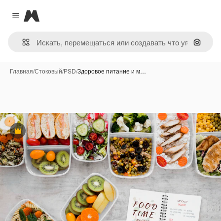
Magnific
Close menu
Поиск 
Главная
/
Стоковый
/
PSD
/
Здоровое питание и м…
Премиум