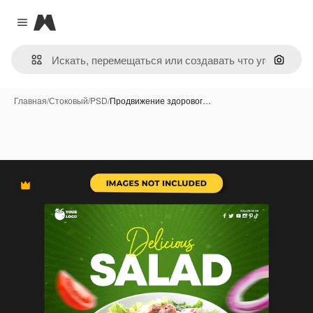
Magnific
Close menu
Поиск 
Главная
/
Стоковый
/
PSD
/
Продвижение здоровог…
Премиум