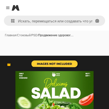
Magnific
Close menu
Поиск 
Главная
/
Стоковый
/
PSD
/
Продвижение здоровог…
Премиум