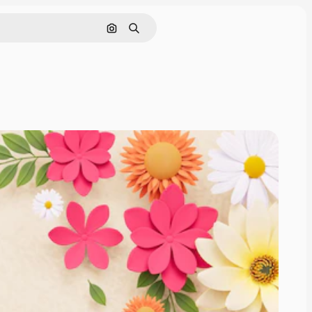
Поиск по изображению
Поиск