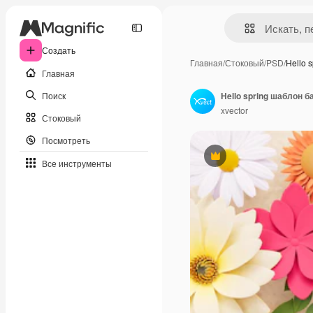
Создать
Главная
/
Стоковый
/
PSD
/
Hello 
Главная
Поиск
Hello spring шаблон 
xvector
Стоковый
Посмотреть
Премиум
Все инструменты