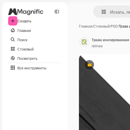
Создать
Главная
/
Стоковый
/
PSD
/
Трава
Главная
Поиск
Трава изолированная 
relineo
Стоковый
Посмотреть
Премиум
Все инструменты