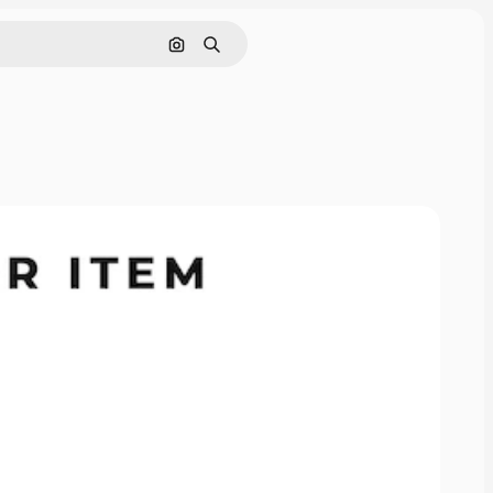
Поиск по изображению
Поиск