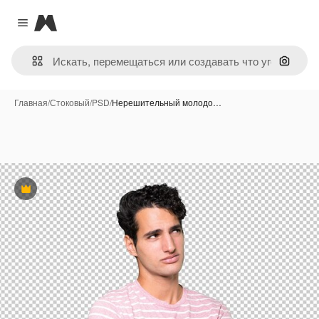
Magnific
Close menu
Поиск 
Главная
/
Стоковый
/
PSD
/
Нерешительный молодо…
Премиум