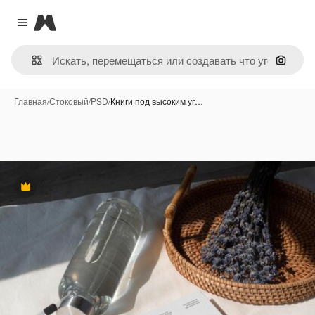
Magnific
Close menu
Поиск 
Главная
/
Стоковый
/
PSD
/
Книги под высоким уг…
Премиум