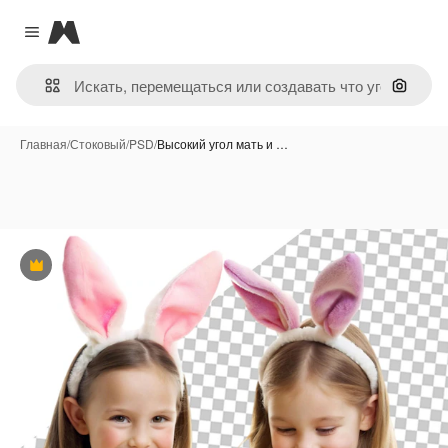
Magnific
Close menu
Поиск 
Главная
/
Стоковый
/
PSD
/
Высокий угол мать и …
Премиум