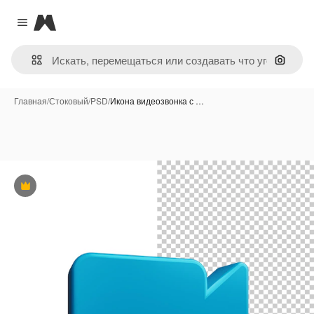
Magnific
Close menu
Поиск 
Главная
/
Стоковый
/
PSD
/
Икона видеозвонка с …
Премиум