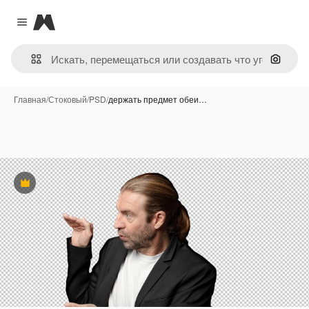
Magnific
Close menu
Поиск 
Главная
/
Стоковый
/
PSD
/
держать предмет обеи…
Премиум