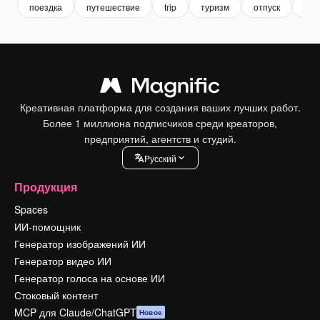
поездка
путешествие
trip
туризм
отпуск
пут
Креативная платформа для создания ваших лучших работ.
Более 1 миллиона подписчиков среди креаторов,
предприятий, агентств и студий.
Pусский
Продукция
Spaces
ИИ-помощник
Генератор изображений ИИ
Генератор видео ИИ
Генератор голоса на основе ИИ
Стоковый контент
MCP для Claude/ChatGPT
Новое