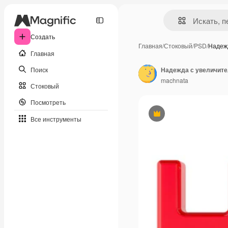
Создать
Главная
/
Стоковый
/
PSD
/
Надеж
Главная
Поиск
machnata
Стоковый
Посмотреть
Премиум
Все инструменты