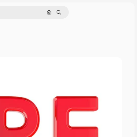
Поиск по изображению
Поиск