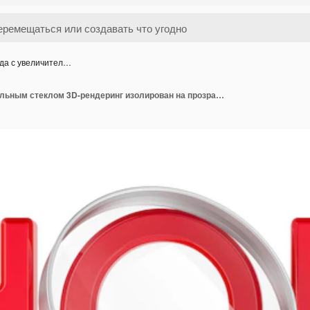
да с увеличител…
Надежда с увеличительным стеклом 3D-рендеринг изолирован на прозрачном фоне