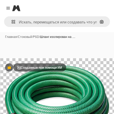
Magnific
Close menu
Поиск 
Главная
/
Стоковый
/
PSD
/
Шланг изолирован на …
Созданные при помощи ИИ
Премиум