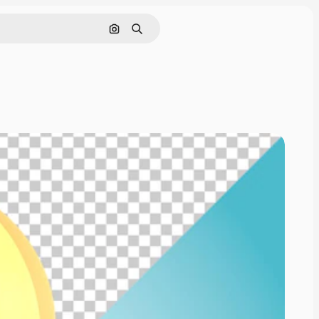
Поиск по изображению
Поиск