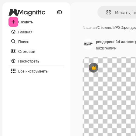
Создать
Главная
/
Стоковый
/
PSD
/
ренде
Главная
Поиск
рендеринг 3d иллюст
hazicreative
Стоковый
Посмотреть
Премиум
Все инструменты