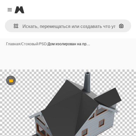
Magnific
Close menu
Поиск 
Главная
/
Стоковый
/
PSD
/
Дом изолирован на пр…
Премиум