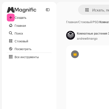
Создать
Главная
/
Стоковый
/
PSD
/
Комна
Главная
Поиск
Комнатные растения 
andrewtimango
Стоковый
Посмотреть
Премиум
Все инструменты