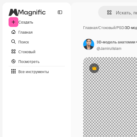
Создать
Главная
/
Стоковый
/
PSD
/
3D-мо
Главная
Поиск
3D-модель анатомии 
@JamirulIslam
Стоковый
Посмотреть
Премиум
Все инструменты