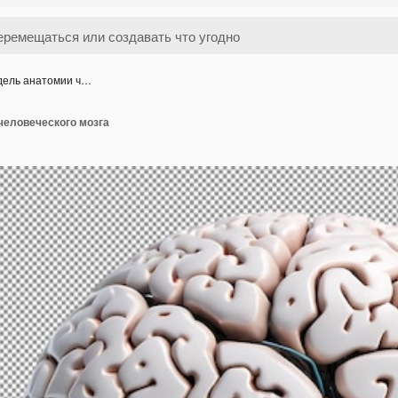
дель анатомии ч…
человеческого мозга