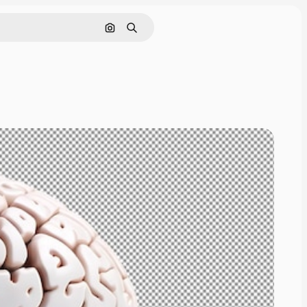
Поиск по изображению
Поиск