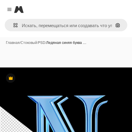
Magnific
Close menu
Поиск 
Главная
/
Стоковый
/
PSD
/
Ледяная синяя буква …
Премиум