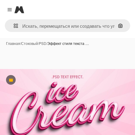
Magnific
Close menu
Поиск 
Главная
/
Стоковый
/
PSD
/
Эффект стиля текста …
Премиум