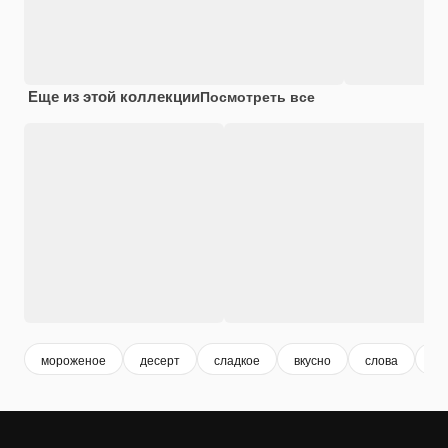
Еще из этой коллекции
Посмотреть все
мороженое
десерт
сладкое
вкусно
слова
те