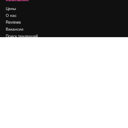
Цены
О нас
Reviews
Вакансии
Поиск тенденций
Блог
События
Slidesgo
Продайте свой контент
Помещение для прессы
Ищете magnific.ai
Связаться с нами
Клиентская поддержка
Instagram
YouTube
LinkedIn
TikTok