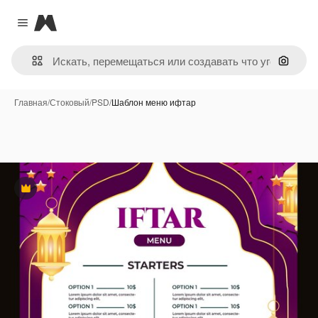
Magnific
Close menu
Поиск 
Главная
/
Стоковый
/
PSD
/
Шаблон меню ифтар
Премиум