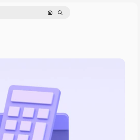
Поиск по изображению
Поиск