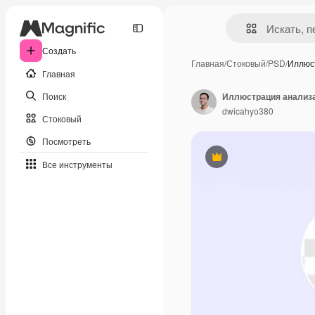
Создать
Главная
/
Стоковый
/
PSD
/
Иллюс
Главная
Поиск
dwicahyo380
Стоковый
Посмотреть
Премиум
Все инструменты