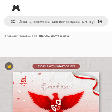
Magnific
Close menu
Поиск 
Главная
/
Стоковый
/
PSD
/
Шаблон поста в Insta…
Премиум