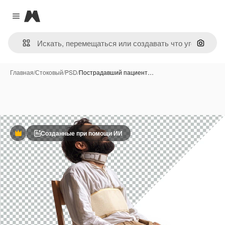
Magnific
Close menu
Поиск 
Главная
/
Стоковый
/
PSD
/
Пострадавший пациент…
Созданные при помощи ИИ
Премиум