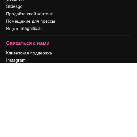
Slidesgo
Продайте свой контент
Помещение для прессы
Ищете magnific.ai
Связаться с нами
Клиентская поддержка
Instagram
YouTube
LinkedIn
TikTok
Discord
X
Reddit
Copyright © 2010-
2026
Freepik Company S.L.U.
Все права защищены
.