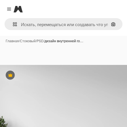
Magnific
Close menu
Поиск 
Главная
/
Стоковый
/
PSD
/
дизайн внутренней го…
Премиум