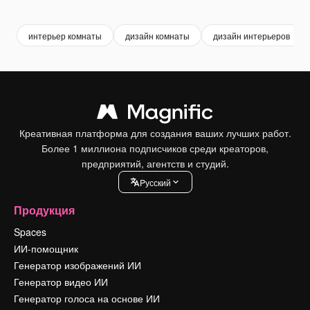
Premium
Premium
Сгенерировано с помощью ИИ
Premium
Premium
Сгенериров
интерьер комнаты
дизайн комнаты
дизайн интерьеров
Креативная платформа для создания ваших лучших работ.
Более 1 миллиона подписчиков среди креаторов,
предприятий, агентств и студий.
Pусский
Продукция
Spaces
ИИ-помощник
Генератор изображений ИИ
Генератор видео ИИ
Генератор голоса на основе ИИ