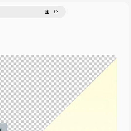
Поиск по изображению
Поиск