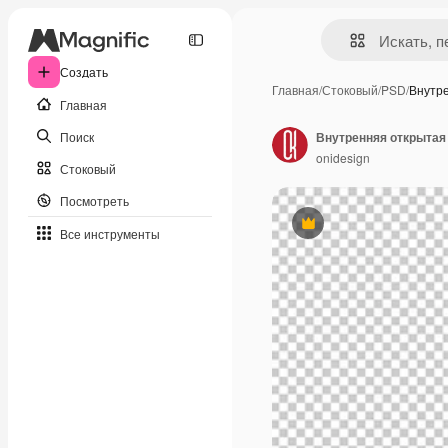
Создать
Главная
/
Стоковый
/
PSD
/
Внутр
Главная
Поиск
Внутренняя открытая
onidesign
Стоковый
Посмотреть
Премиум
Все инструменты