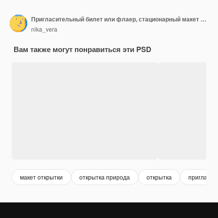
Пригласительный билет или флаер, стационарный макет с пальмовым листом сухой природы
nika_vera
Вам также могут понравиться эти PSD
макет открытки
открытка природа
открытка
пригласит