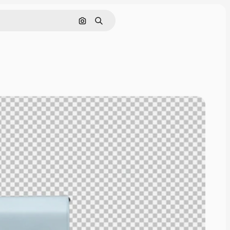
Поиск по изображению
Поиск