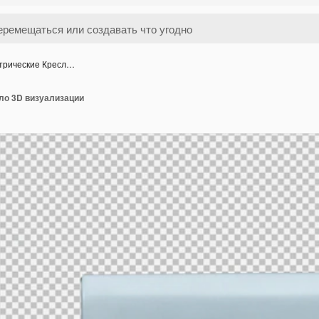
трические Кресл…
ло 3D визуализации