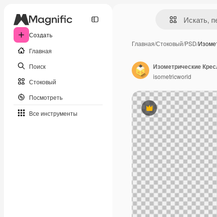
Создать
Главная
/
Стоковый
/
PSD
/
Изоме
Главная
Поиск
Изометрические Крес
isometricworld
Стоковый
Посмотреть
Премиум
Все инструменты