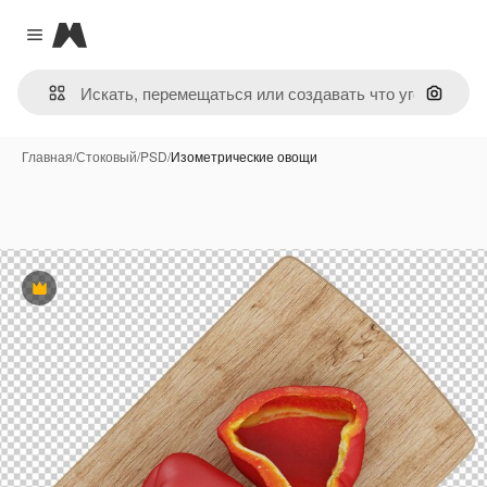
Magnific
Close menu
Поиск 
Главная
/
Стоковый
/
PSD
/
Изометрические овощи
Премиум