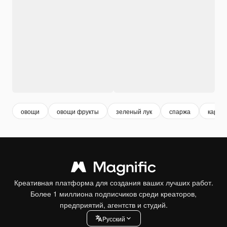
овощи
овощи фрукты
зеленый лук
спаржа
карто
Креативная платформа для создания ваших лучших работ.
Более 1 миллиона подписчиков среди креаторов,
предприятий, агентств и студий.
Pусский