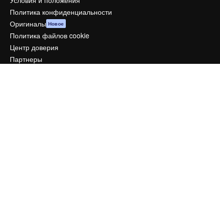
Условия и положения
Политика конфиденциальности
Оригиналы
Новое
Политика файлов cookie
Центр доверия
Партнеры
Предприятие
Компания
Цены
О нас
Reviews
Вакансии
Поиск тенденций
Блог
События
Slidesgo
Продайте свой контент
Помещение для прессы