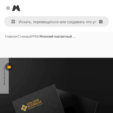
Magnific
Close menu
Поиск 
Главная
/
Стоковый
/
PSD
/
Японский портретный …
Премиум