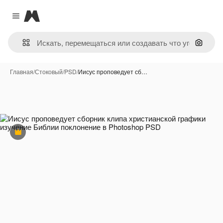
Magnific
Close menu
Поиск 
Главная
/
Стоковый
/
PSD
/
Иисус проповедует сб…
Премиум