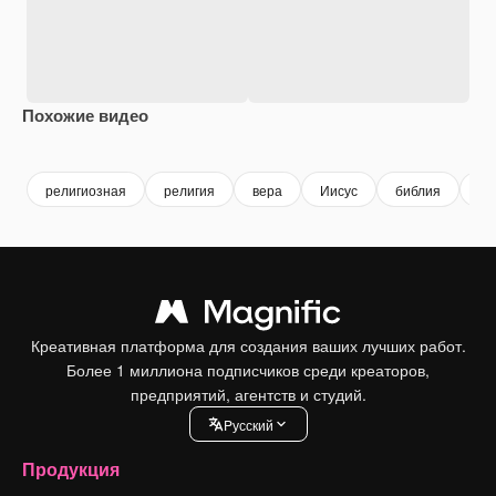
Похожие видео
Premium
Premium
Сгенерировано с помощью ИИ
Premium
Premium
Сгенериров
религиозная
религия
вера
Иисус
библия
Кр
Креативная платформа для создания ваших лучших работ.
Более 1 миллиона подписчиков среди креаторов,
предприятий, агентств и студий.
Pусский
Продукция