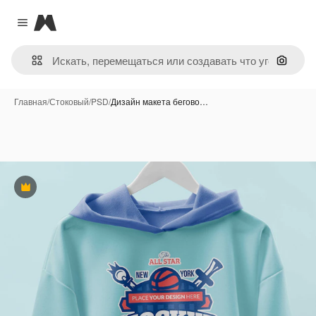
Magnific
Close menu
Поиск 
Главная
/
Стоковый
/
PSD
/
Дизайн макета бегово…
Премиум