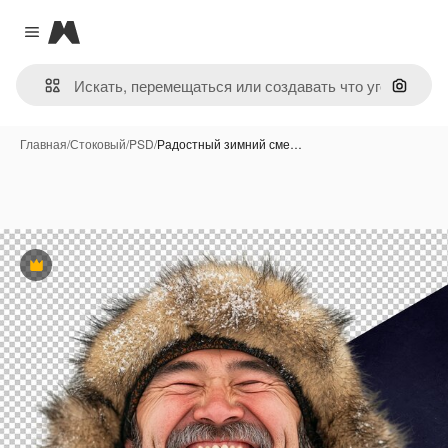
Magnific
Close menu
Поиск 
Главная
/
Стоковый
/
PSD
/
Радостный зимний сме…
Премиум