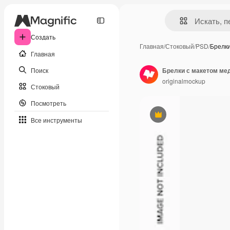
Создать
Главная
/
Стоковый
/
PSD
/
Брелк
Главная
Поиск
Брелки с макетом ме
originalmockup
Стоковый
Посмотреть
Премиум
Все инструменты