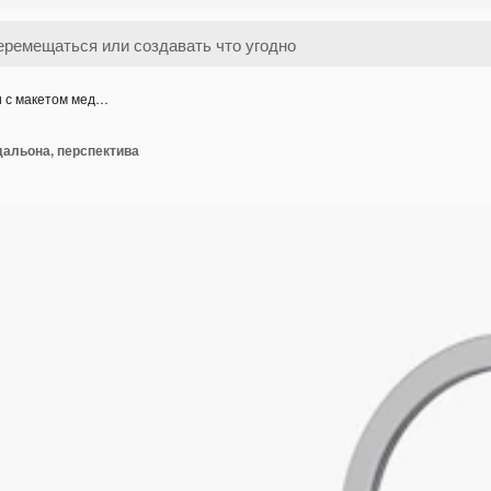
и с макетом мед…
дальона, перспектива