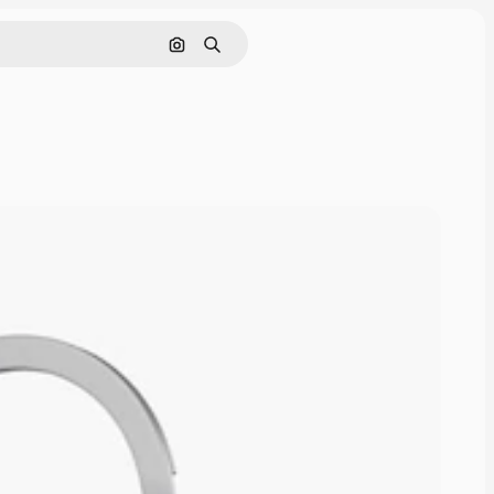
Поиск по изображению
Поиск