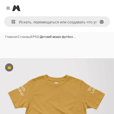
Magnific
Close menu
Поиск 
Главная
/
Стоковый
/
PSD
/
Детский мокап футбол…
Премиум