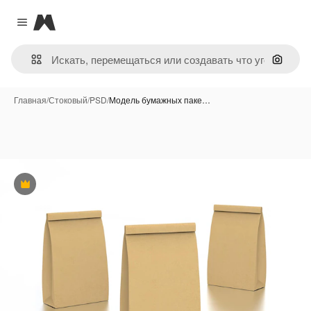
Magnific
Close menu
Поиск 
Главная
/
Стоковый
/
PSD
/
Модель бумажных паке…
Премиум