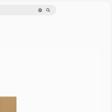
Поиск по изображению
Поиск