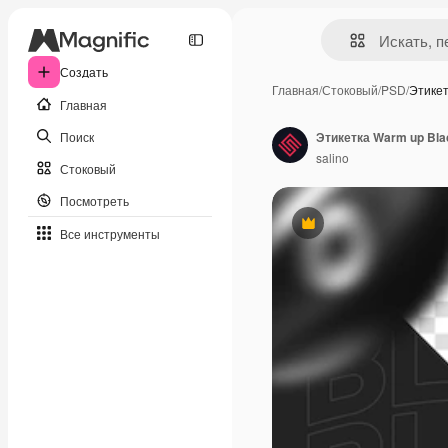
Создать
Главная
/
Стоковый
/
PSD
/
Этике
Главная
Поиск
Этикетка Warm up Bla
salino
Стоковый
Посмотреть
Премиум
Все инструменты