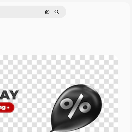
Поиск по изображению
Поиск