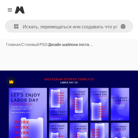
Magnific
Close menu
Поиск 
Главная
/
Стоковый
/
PSD
/
Дизайн шаблона поста…
Премиум