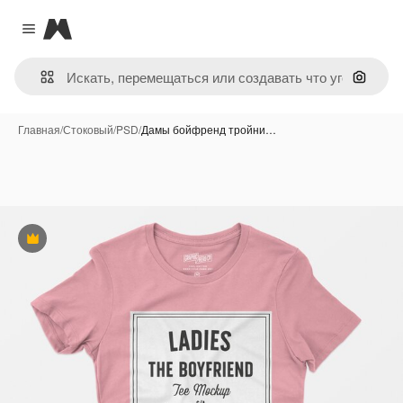
Magnific
Close menu
Поиск 
Главная
/
Стоковый
/
PSD
/
Дамы бойфренд тройни…
Премиум