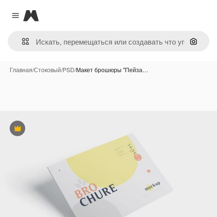
Magnific
Close menu
Поиск 
Главная
/
Стоковый
/
PSD
/
Макет брошюры "Пейза…
Премиум