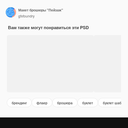
Макет брошюры "Пейзаж"
gfxfoundry
Вам также могут понравиться эти PSD
брендинг
флаер
брошюра
буклет
буклет шаблон