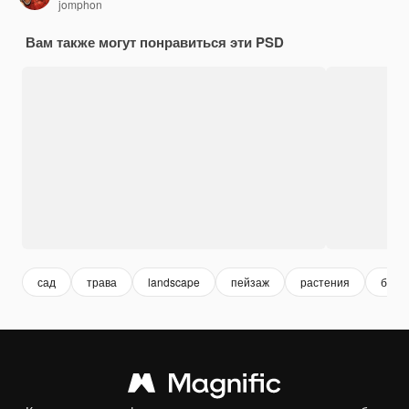
jomphon
Вам также могут понравиться эти PSD
сад
трава
landscape
пейзаж
растения
бето