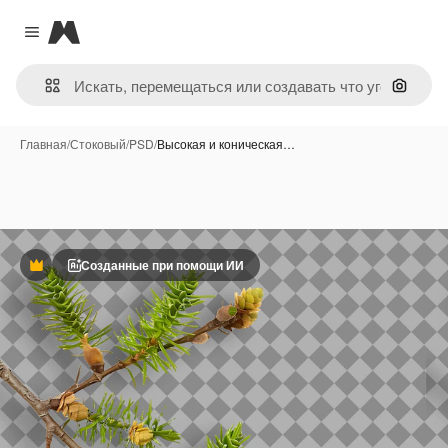
Magnific
Close menu
Поиск 
Главная
/
Стоковый
/
PSD
/
Высокая и коническая…
Созданные при помощи ИИ
Премиум