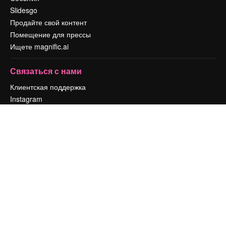
Slidesgo
Продайте свой контент
Помещение для прессы
Ищете magnific.ai
Связаться с нами
Клиентская поддержка
Instagram
YouTube
LinkedIn
TikTok
Discord
X
Reddit
Copyright © 2010-
2026
Freepik Company S.L.U.
Все права защищены
.