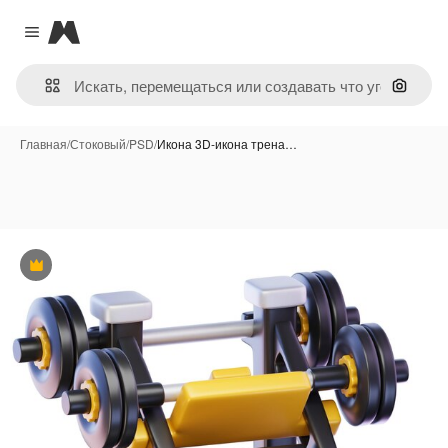
Magnific
Close menu
Поиск 
Главная
/
Стоковый
/
PSD
/
Икона 3D-икона трена…
Премиум