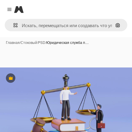
Magnific
Close menu
Поиск 
Главная
/
Стоковый
/
PSD
/
Юридическая служба п…
Премиум