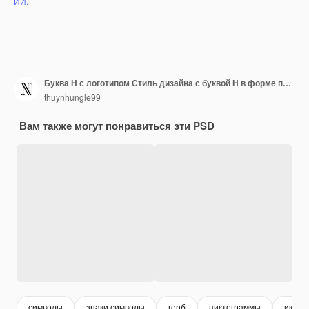
ИИ.
Буква H с логотипом Стиль дизайна с буквой H в форме природы Абстрактные векторные коллекции
thuynhungle99
Вам также могут понравиться эти PSD
символы
знаки символы
герб
пиктограммы
иконк