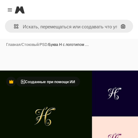
Magnific
Close menu
Поиск 
Главная
/
Стоковый
/
PSD
/
Буква H с логотипом …
Созданные при помощи ИИ
Премиум