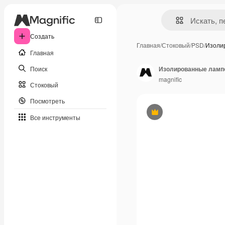
Создать
Главная
/
Стоковый
/
PSD
/
Изоли
Главная
Поиск
Изолированные ламп
magnific
Стоковый
Посмотреть
Премиум
Все инструменты